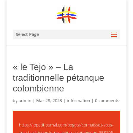
Select Page
« le Tejo » – La
traditionnelle pétanque
colombienne
by
admin
|
Mar 28, 2023
|
information
|
0 comments
https://lepetitjournal.com/bogota/connaissez-vous-
tejo-traditionnelle-petanque-colombienne-358195